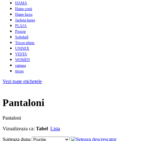
DAMA
Haine copii
Haine lucru
Jacheta lunga
PLAJA
Prosop
Softshell
Tricou tehnic
UNISEX
VESTA
WOMEN
camasa
tricou
Vezi toate etichetele
Pantaloni
Pantaloni
Vizualizeaza ca:
Tabel
Lista
Sorteaza dupa