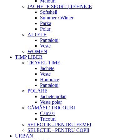
Maiouri
JACHETE SPORT | TEHNICE
Softshell
Summer / Winter
Parka
Polar
ALTELE
Pantaloni
Veste
WOMEN
TIMP LIBER
TRAVEL TIME
Jachete
Veste
Hanorace
Pantaloni
POLARE
Jachete polar
Veste polar
CĂMĂȘI / TRICOURI
Cămăși
Tricouri
SELECTIE - PENTRU FEMEI
SELECTIE - PENTRU COPII
URBAN