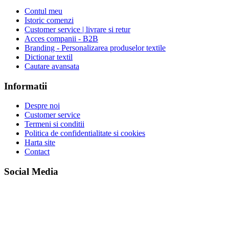
Contul meu
Istoric comenzi
Customer service | livrare si retur
Acces companii - B2B
Branding - Personalizarea produselor textile
Dictionar textil
Cautare avansata
Informatii
Despre noi
Customer service
Termeni si conditii
Politica de confidentialitate si cookies
Harta site
Contact
Social Media