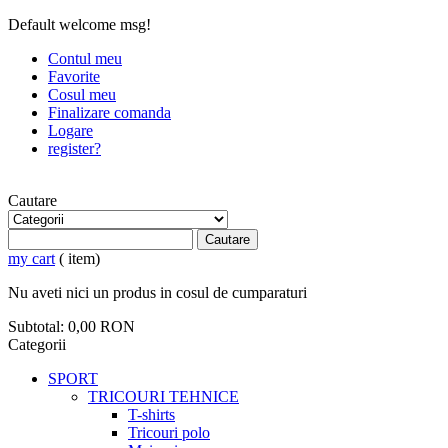
Default welcome msg!
Contul meu
Favorite
Cosul meu
Finalizare comanda
Logare
register?
Cautare
Cautare
my cart
( item)
Nu aveti nici un produs in cosul de cumparaturi
Subtotal:
0,00 RON
Categorii
SPORT
TRICOURI TEHNICE
T-shirts
Tricouri polo