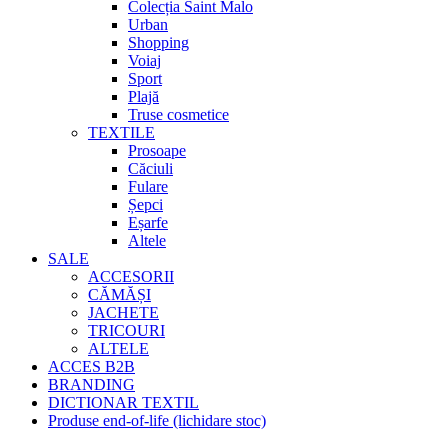
Colecția Saint Malo
Urban
Shopping
Voiaj
Sport
Plajă
Truse cosmetice
TEXTILE
Prosoape
Căciuli
Fulare
Șepci
Eșarfe
Altele
SALE
ACCESORII
CĂMĂȘI
JACHETE
TRICOURI
ALTELE
ACCES B2B
BRANDING
DICTIONAR TEXTIL
Produse end-of-life (lichidare stoc)