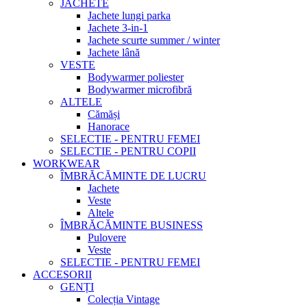
JACHETE
Jachete lungi parka
Jachete 3-in-1
Jachete scurte summer / winter
Jachete lână
VESTE
Bodywarmer poliester
Bodywarmer microfibră
ALTELE
Cămăși
Hanorace
SELECTIE - PENTRU FEMEI
SELECTIE - PENTRU COPII
WORKWEAR
ÎMBRĂCĂMINTE DE LUCRU
Jachete
Veste
Altele
ÎMBRĂCĂMINTE BUSINESS
Pulovere
Veste
SELECTIE - PENTRU FEMEI
ACCESORII
GENȚI
Colecția Vintage