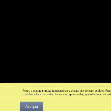
© 2025 Lexonn SRL. All Rights Reserved.
Pentru a asigura intreaga functionalitate a acestui site, folosim cookies. Pen
confidentialitate si cookies
. Pentru a accepta cookies, apasati butonul de mai
A.N.P.C. | Autoritatea Nationala pentru Protectia Consumatorilor
Accepta