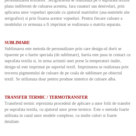
personalizarea textilelor. Serigrafierea se realizeaza pe o suprafata textila
plana indiferent de culoarea acesteia, fara cusaturi sau denivelari, prin
aplicarea unor vopseluri speciale cu ajutorul matritelor (asa-numitele site
serigrafice) si prin fixarea acestor vopseluri. Pentru fiecare culoare a
modelului ce urmeaza a fi imprimat se realizeaza o matrita separata.
SUBLIMARE
Sublimarea este metoda de personalizare prin care design-ul dorit se
tipareste pe o hartie speciala (de sublimare), hartia este pusa in contact cu
suprafata textila si, in urma actiunii unei prese la temperaturi inalte,
design-ul este imprimat pe suportul textil. Imprimarea se realizeaza prin
trecerea pigmentului de culoare de pe coala de sublimare pe obiectul
textil. Se utilizeaza doar pentru produse sintetice de culoare alba.
TRANSFER TERMIC / TERMOTRANSFER
Transferul termic reprezinta procedeul de aplicare a unor folii de transfer
pe suprafata textila, cu ajutorul unor prese termice. Este o metoda foarte
utilizata in cazul unor modele complexe, cu multe culori si foarte
detaliate.