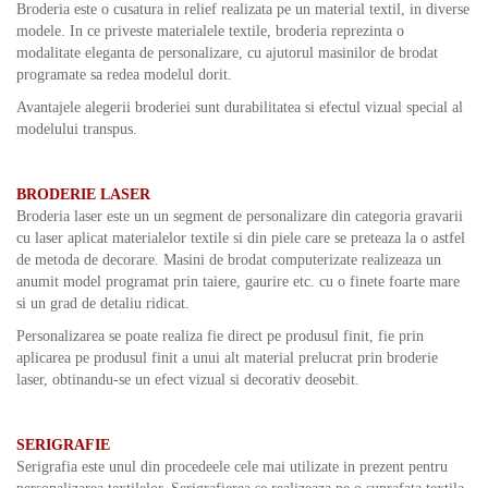
Broderia este o cusatura in relief realizata pe un material textil, in diverse
modele. In ce priveste materialele textile, broderia reprezinta o
modalitate eleganta de personalizare, cu ajutorul masinilor de brodat
programate sa redea modelul dorit.
Avantajele alegerii broderiei sunt durabilitatea si efectul vizual special al
modelului transpus.
BRODERIE LASER
Broderia laser este un un segment de personalizare din categoria gravarii
cu laser aplicat materialelor textile si din piele care se preteaza la o astfel
de metoda de decorare. Masini de brodat computerizate realizeaza un
anumit model programat prin taiere, gaurire etc. cu o finete foarte mare
si un grad de detaliu ridicat.
Personalizarea se poate realiza fie direct pe produsul finit, fie prin
aplicarea pe produsul finit a unui alt material prelucrat prin broderie
laser, obtinandu-se un efect vizual si decorativ deosebit.
SERIGRAFIE
Serigrafia este unul din procedeele cele mai utilizate in prezent pentru