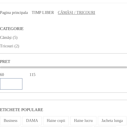
Pagina principala
TIMP LIBER
CĂMĂȘI / TRICOURI
CATEGORIE
Cămăși
(5)
Tricouri
(2)
PRET
Show
ETICHETE POPULARE
Business
DAMA
Haine copii
Haine lucru
Jacheta lunga