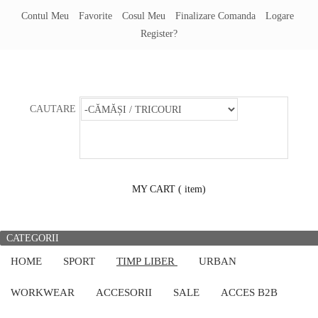
Contul Meu
Favorite
Cosul Meu
Finalizare Comanda
Logare
Register?
CAUTARE
MY CART
( item)
CATEGORII
HOME
SPORT
TIMP LIBER
URBAN
WORKWEAR
ACCESORII
SALE
ACCES B2B