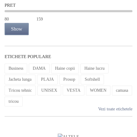
PRET
Show
ETICHETE POPULARE
Business
DAMA
Haine copii
Haine lucru
Jacheta lunga
PLAJA
Prosop
Softshell
Tricou tehnic
UNISEX
VESTA
WOMEN
camasa
tricou
Vezi toate etichetele