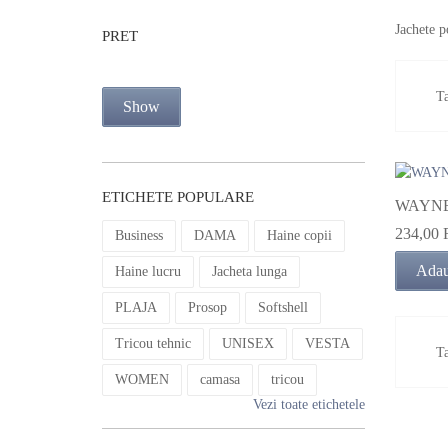
Jachete p
PRET
Ta
Show
ETICHETE POPULARE
WAYNE
234,00
Business
DAMA
Haine copii
Adau
Haine lucru
Jacheta lunga
PLAJA
Prosop
Softshell
Tricou tehnic
UNISEX
VESTA
Ta
WOMEN
camasa
tricou
Vezi toate etichetele