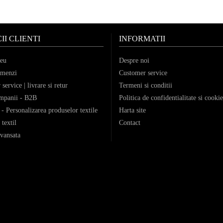
II CLIENTI
INFORMATII
eu
Despre noi
omenzi
Customer service
service | livrare si retur
Termeni si conditii
mpanii - B2B
Politica de confidentialitate si cookie
- Personalizarea produselor textile
Harta site
 textil
Contact
vansata