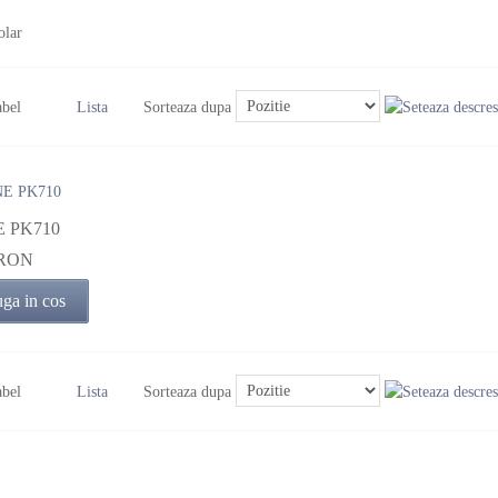
olar
Sorteaza dupa
bel
Lista
 PK710
 RON
ga in cos
Sorteaza dupa
bel
Lista