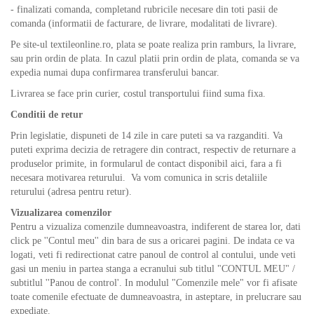
- finalizati comanda, completand rubricile necesare din toti pasii de
comanda (informatii de facturare, de livrare, modalitati de livrare).
Pe site-ul textileonline.ro, plata se poate realiza prin ramburs, la livrare,
sau prin ordin de plata. In cazul platii prin ordin de plata, comanda se va
expedia numai dupa confirmarea transferului bancar.
Livrarea se face prin curier, costul transportului fiind suma fixa.
Conditii de retur
Prin legislatie, dispuneti de 14 zile in care puteti sa va razganditi. Va
puteti exprima decizia de retragere din contract, respectiv de returnare a
produselor primite, in formularul de contact disponibil aici, fara a fi
necesara motivarea returului. Va vom comunica in scris detaliile
returului (adresa pentru retur).
Vizualizarea comenzilor
Pentru a vizualiza comenzile dumneavoastra, indiferent de starea lor, dati
click pe ''Contul meu'' din bara de sus a oricarei pagini. De indata ce va
logati, veti fi redirectionat catre panoul de control al contului, unde veti
gasi un meniu in partea stanga a ecranului sub titlul "CONTUL MEU" /
subtitlul ''Panou de control'. In modulul "Comenzile mele" vor fi afisate
toate comenile efectuate de dumneavoastra, in asteptare, in prelucrare sau
expediate.