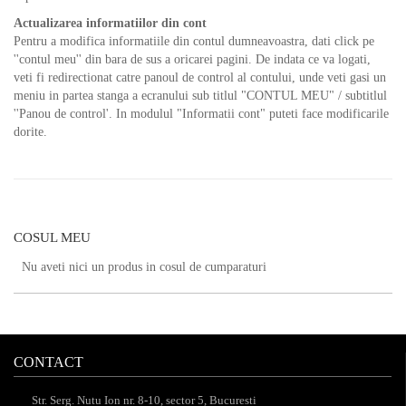
Actualizarea informatiilor din cont
Pentru a modifica informatiile din contul dumneavoastra, dati click pe
''contul meu'' din bara de sus a oricarei pagini. De indata ce va logati,
veti fi redirectionat catre panoul de control al contului, unde veti gasi un
meniu in partea stanga a ecranului sub titlul "CONTUL MEU" / subtitlul
''Panou de control'. In modulul "Informatii cont" puteti face modificarile
dorite.
COSUL MEU
Nu aveti nici un produs in cosul de cumparaturi
CONTACT
Str. Serg. Nutu Ion nr. 8-10, sector 5, Bucuresti