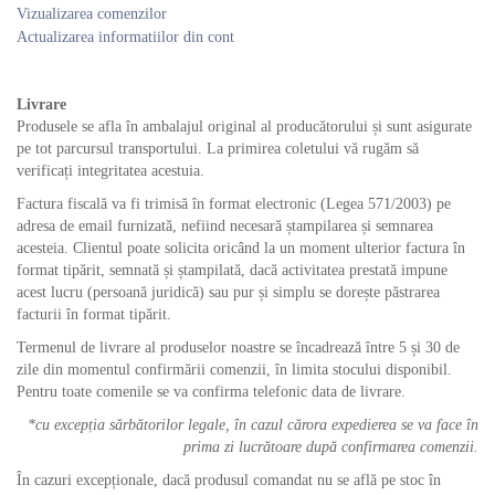
Vizualizarea comenzilor
Actualizarea informatiilor din cont
Livrare
Produsele se afla în ambalajul original al producătorului și sunt asigurate
pe tot parcursul transportului. La primirea coletului vă rugăm să
verificați integritatea acestuia.
Factura fiscală va fi trimisă în format electronic (Legea 571/2003) pe
adresa de email furnizată, nefiind necesară ștampilarea și semnarea
acesteia. Clientul poate solicita oricând la un moment ulterior factura în
format tipărit, semnată și ștampilată, dacă activitatea prestată impune
acest lucru (persoană juridică) sau pur și simplu se dorește păstrarea
facturii în format tipărit.
Termenul de livrare al produselor noastre se încadrează între 5 și 30 de
zile din momentul confirmării comenzii, în limita stocului disponibil.
Pentru toate comenile se va confirma telefonic data de livrare.
*cu excepția sărbătorilor legale, în cazul cărora expedierea se va face în
prima zi lucrătoare după confirmarea comenzii.
În cazuri excepționale, dacă produsul comandat nu se află pe stoc în