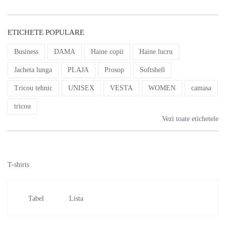
ETICHETE POPULARE
Business
DAMA
Haine copii
Haine lucru
Jacheta lunga
PLAJA
Prosop
Softshell
Tricou tehnic
UNISEX
VESTA
WOMEN
camasa
tricou
Vezi toate etichetele
T-shirts
Tabel
Lista