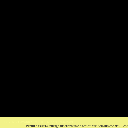
© 2025 Lexonn SRL. All Rights Reserved.
Pentru a asigura intreaga functionalitate a acestui site, folosim cookies. Pen