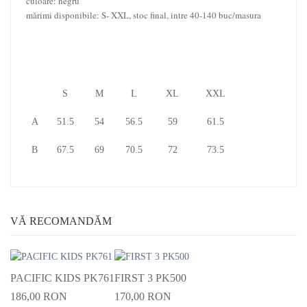
culoare: negru
mărimi disponibile: S- XXL, stoc final, intre 40-140 buc/masura
S
M
L
XL
XXL
A
51.5
54
56.5
59
61.5
B
67.5
69
70.5
72
73.5
VĂ RECOMANDĂM
PACIFIC KIDS PK761
FIRST 3 PK500
186,00 RON
170,00 RON