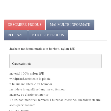
DESCRIERE PRODUS
MAI MULTE INFORMATII
RECENZII
ETICHETE PRODUS
Jacheta moderna matlasat
a
barbati, nylon 15D
Caracteristici:
nylon 15D
material 100%
windproof,
rezistenta
la ploaie
2 buzunare laterale cu fermoar
inchidere integrală pe lungime cu fermoar
mansete cu elastic pe interior
1 buzunar interior cu fermoar, 1 buzunar interior cu inchidere cu arici
acces personalizare
culoare: negru