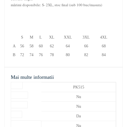
mărimi disponibile: S- 2XL, stoc final (sub 100 buc/masura)
S
M
L
XL
XXL
3XL
4XL
A
56
58
60
62
64
66
68
B
72
74
76
78
80
82
84
Mai multe informatii
Cod
PK515
Culoare
Nu
Marime
Nu
sale
Da
Stoc intern actual
Nu